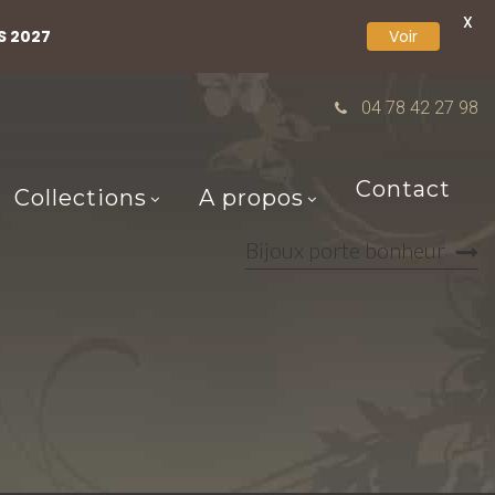
X
S 2027
Voir
04 78 42 27 98
Contact
Collections
A propos
Bijoux porte bonheur