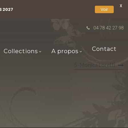
X
S 2027
Voir
04 78 42 27 98
Contact
Collections
A propos
5-Monica Loretti