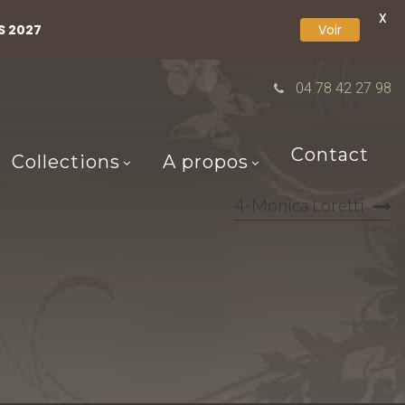
X
S 2027
Voir
04 78 42 27 98
Contact
Collections
A propos
4-Monica Loretti