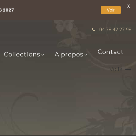
X
S 2027
Voir
04 78 42 27 98
Contact
Collections
A propos
Voile