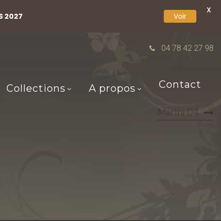
X
S 2027
Voir
04 78 42 27 98
Contact
Collections
A propos
Marini 04