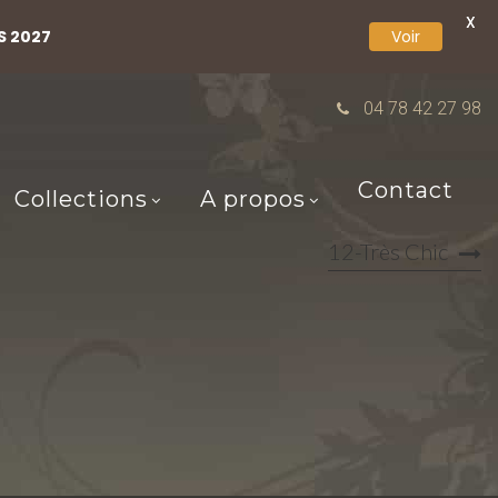
X
S 2027
Voir
04 78 42 27 98
Contact
Collections
A propos
12-Très Chic