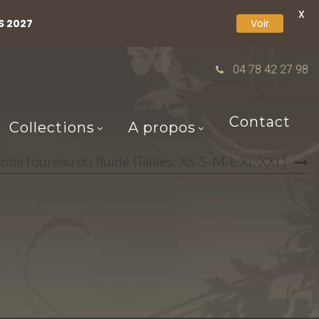
X
S 2027
Voir
04 78 42 27 98
Contact
Collections
A propos
obe foureau ou fluide (Tailles: XS-S-M-L-XL-XXL)