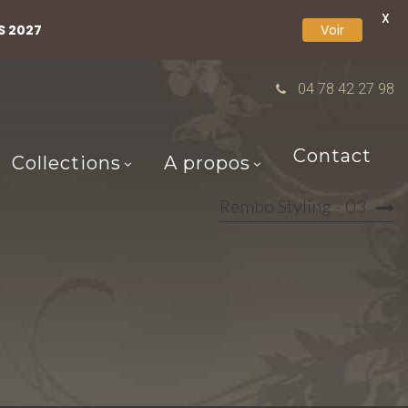
X
S 2027
Voir
04 78 42 27 98
Contact
Collections
A propos
Rembo Styling - 03