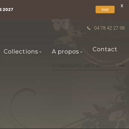
X
S 2027
Voir
04 78 42 27 98
Contact
Collections
A propos
Chaussures satin dentelle