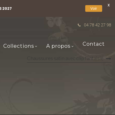
X
S 2027
Voir
04 78 42 27 98
Contact
Collections
A propos
Chaussures satin avec clip fantaisie