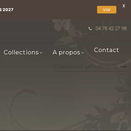
X
S 2027
Voir
04 78 42 27 98
Contact
Collections
A propos
Chaussures satin dentelle