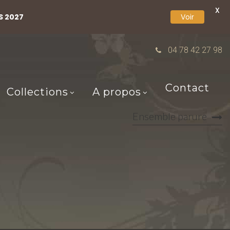
X
S 2027
Voir
04 78 42 27 98
Contact
Collections
A propos
Ensemble parure