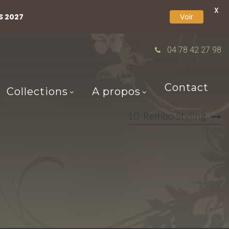
X
S 2027
Voir
04 78 42 27 98
Contact
Collections
A propos
10-Rembo Styling