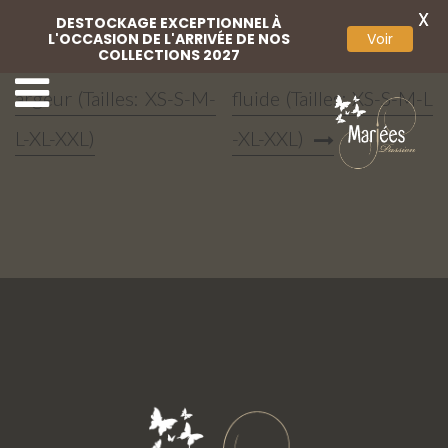
X
DESTOCKAGE EXCEPTIONNEL À
L'OCCASION DE L'ARRIVÉE DE NOS
Voir
COLLECTIONS 2027
Jupon robe grande l
Jupon robe foureau ou
argeur (Tailles: XS-S-M-
fluide (Tailles: XS-S-M-L
L-XL-XXL)
-XL-XXL)