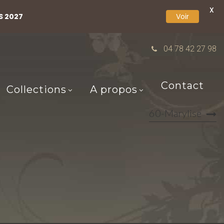
X
S 2027
Voir
04 78 42 27 98
Contact
Collections
A propos
60-Marylise