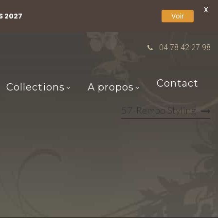
X
S 2027
Voir
04 78 42 27 98
Contact
Collections
A propos
57-Rembo Styling