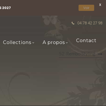
X
S 2027
Voir
04 78 42 27 98
Contact
Collections
A propos
52-Rembo Styling