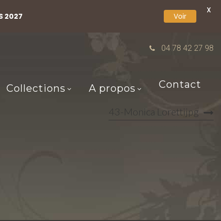
X
S 2027
Voir
04 78 42 27 98
Contact
Collections
A propos
43-Monica Lorettijpg