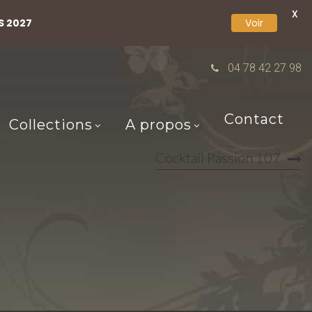
X
S 2027
Voir
04 78 42 27 98
Contact
Collections
A propos
Cocktail Passion 107