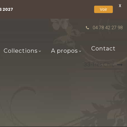
X
S 2027
Voir
04 78 42 27 98
Contact
Collections
A propos
33-Très Chic