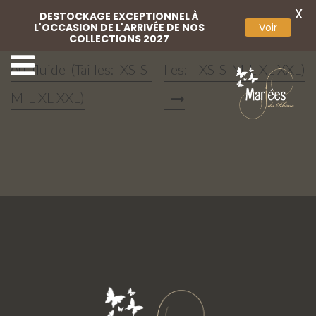
X
DESTOCKAGE EXCEPTIONNEL À
L'OCCASION DE L'ARRIVÉE DE NOS
Voir
COLLECTIONS 2027
Jupon robe foureau
Jupon robe trapèze (Tai
ou fluide (Tailles: XS-S-
lles: XS-S-M-L-XL-XXL)
M-L-XL-XXL)