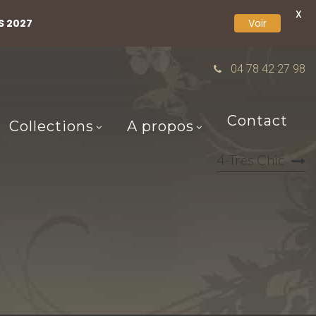
X
S 2027
Voir
04 78 42 27 98
Contact
Collections
A propos
4-Très Chic