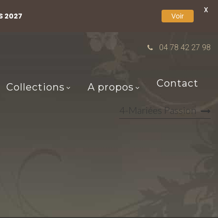
X
S 2027
Voir
04 78 42 27 98
Contact
Collections
A propos
4-Mariées Passion