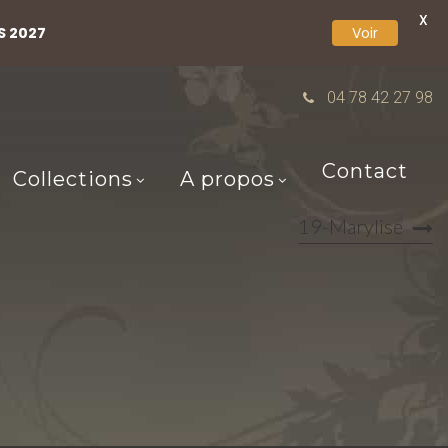
X
S 2027
Voir
04 78 42 27 98
Contact
Collections
A propos
19-Marylise