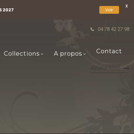
X
S 2027
Voir
04 78 42 27 98
Contact
Collections
A propos
Ariana Alier