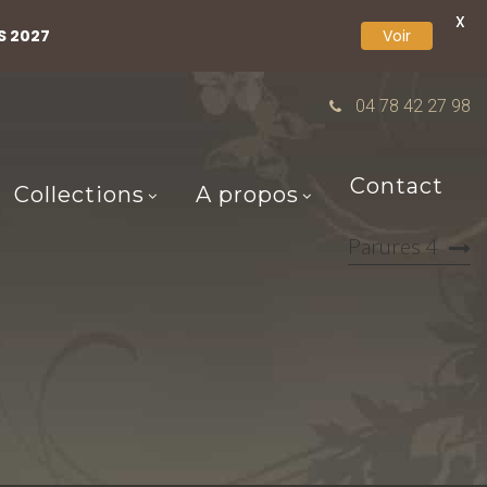
X
S 2027
Voir
04 78 42 27 98
Contact
Collections
A propos
Parures 4